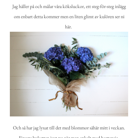
Jag håller på och målar våra köksluckor, ett steg-för-steg inlägg
om enbart detta kommer men en liten glimt av kulören ser ni
här.
Och så har jag lyxat till det med blommor såhär mitt i veckan.
Finaste buketten just nu gör man enkelt med hortensia,