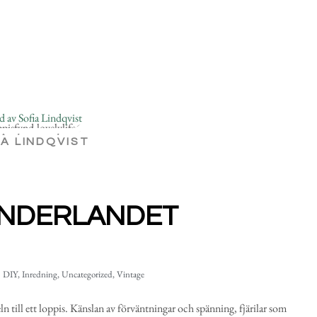
IA LINDQVIST
 UNDERLANDET
DIY
,
Inredning
,
Uncategorized
,
Vintage
eln till ett loppis. Känslan av förväntningar och spänning, fjärilar som