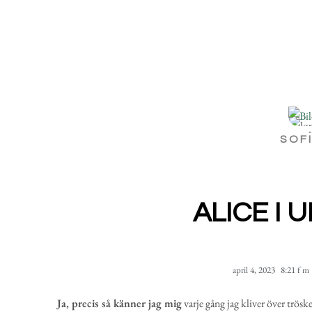
SOF
ALICE I
april 4, 2023
8:21 f m
Ja, precis så känner jag mig
varje gång jag kliver över trösk