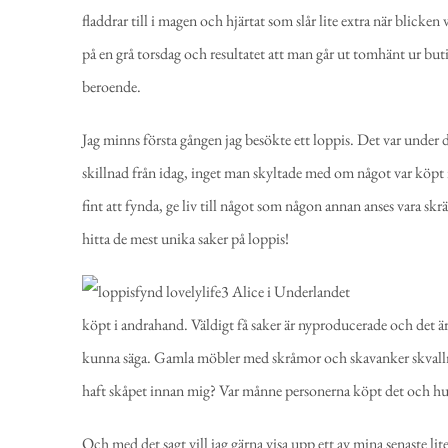
fladdrar till i magen och hjärtat som slår lite extra när blicken v
på en grå torsdag och resultatet att man går ut tomhänt ur butike
beroende.
Jag minns första gången jag besökte ett loppis. Det var under d
skillnad från idag, inget man skyltade med om något var köpt i
fint att fynda, ge liv till något som någon annan anses vara 
hitta de mest unika saker på loppis!
köpt i andrahand. Väldigt få saker är nyproducerade och det är nå
kunna säga. Gamla möbler med skråmor och skavanker skvallrar
haft skåpet innan mig? Var månne personerna köpt det och hur
Och med det sagt vill jag gärna visa upp ett av mina senaste li