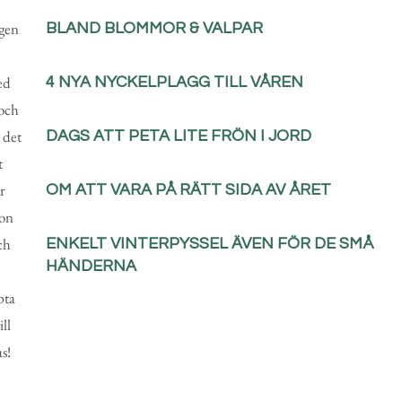
ggen
BLAND BLOMMOR & VALPAR
ed
4 NYA NYCKELPLAGG TILL VÅREN
 och
 det
DAGS ATT PETA LITE FRÖN I JORD
t
ar
OM ATT VARA PÅ RÄTT SIDA AV ÅRET
hon
ch
ENKELT VINTERPYSSEL ÄVEN FÖR DE SMÅ
HÄNDERNA
pta
ll
s!