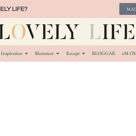
LY LIFE?
MAI
Inspiration
Blommor
Recept
BLOGGAR
oM OS