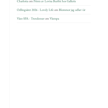
Charlotta
om
Prints av Lovisa Burfitt hos Gallerix
Odlingsåret 2026 - Lovely Life
om
Blommor jag odlar i år
Växt-SPA - Trendenser
om
Växtspa