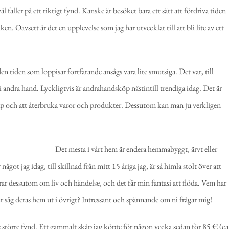
äl faller på ett riktigt fynd. Kanske är besöket bara ett sätt att fördriva tiden
n. Oavsett är det en upplevelse som jag har utvecklat till att bli lite av ett
en tiden som loppisar fortfarande ansågs vara lite smutsiga. Det var, till
 andra hand. Lyckligtvis är andrahandsköp nästintill trendiga idag. Det är
skräp och att återbruka varor och produkter. Dessutom kan man ju verkligen
Det mesta i vårt hem är endera hemmabyggt, ärvt eller
got jag idag, till skillnad från mitt 15 åriga jag, är så himla stolt över att
 dessutom om liv och händelse, och det får min fantasi att flöda. Vem har
 såg deras hem ut i övrigt? Intressant och spännande om ni frågar mig!
te större fynd. Ett gammalt skåp jag köpte för någon vecka sedan för 85 € (ca