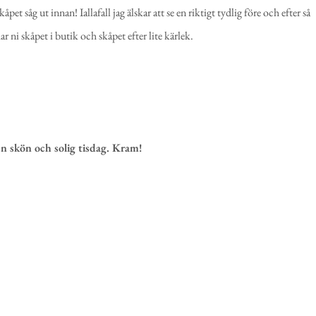
åpet såg ut innan! Iallafall jag älskar att se en riktigt tydlig före och efter så
r ni skåpet i butik och skåpet efter lite kärlek.
en skön och solig tisdag. Kram!