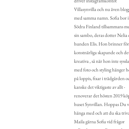
driver instagramkontot
Villasynvilla och nu även blo
med samma namn. Sofia bor i
Södra Finland tillsammans m
sin sambo, deras dotter Nelia
hunden Elis. Hon brinner för
konstnärliga skapande och de
kreativa , så när hon inte syssl
med foto och styling hänger 
på loppis, fixar i trädgården o
kanske det viktigaste av allt -
renoverar det hösten 2019 kö
huset Synvillan. Hoppas Du vi
hänga med och att du ska triva
Maila gärna Sofia vid frågor