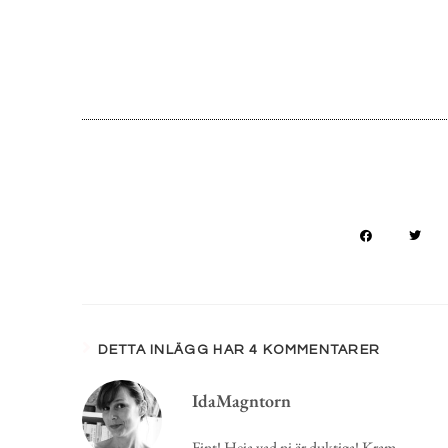
DETTA INLÄGG HAR 4 KOMMENTARER
IdaMagntorn
Fint! Heja vad ni är duktiga! Kram