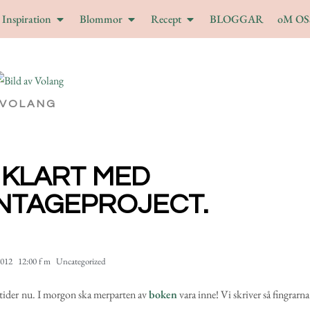
Inspiration
Blommor
Recept
BLOGGAR
oM OS
VOLANG
 KLART MED
NTAGEPROJECT.
2012
12:00 f m
Uncategorized
a tider nu. I morgon ska merparten av
boken
vara inne! Vi skriver så fingrarna