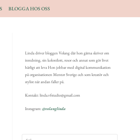
S
BLOGGA HOS OSS
Linda driver bloggen Volang där hon gärna skriver om
inredning, sin kolonilott, resor och annat som gör livet
härligt att leva Hon jobbar med digital kommunikation
på organisationen Mentor Sverige och som kreatör och
stylist när andan faller på.
Kontakt: linda.vfstudio@gmail.com
Instagram:
@volanglinda