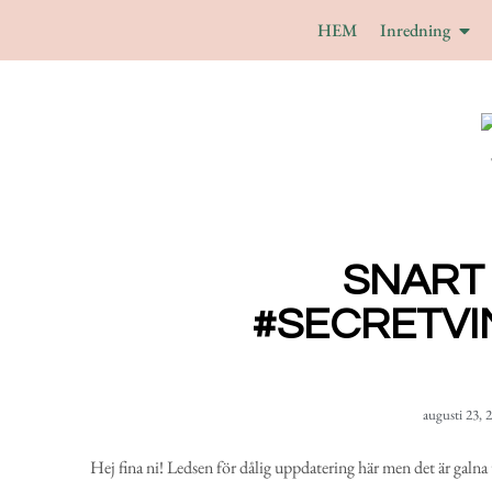
HEM
Inredning
SNART
#SECRETVI
augusti 23, 
Hej fina ni! Ledsen för dålig uppdatering här men det är galn