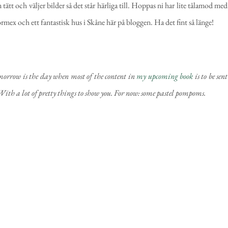
tätt och väljer bilder så det står härliga till. Hoppas ni har lite tålamod med
ormex och ett fantastisk hus i Skåne här på bloggen. Ha det fint så länge!
tomorrow is the day when most of the content in
my upcoming book
is to be sent
! With a lot of pretty things to show you. For now: some pastel pompoms.