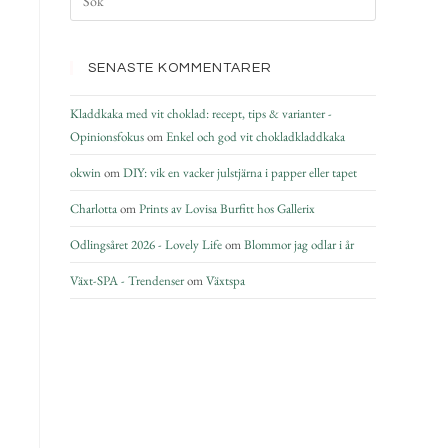
SENASTE KOMMENTARER
Kladdkaka med vit choklad: recept, tips & varianter -
Opinionsfokus
om
Enkel och god vit chokladkladdkaka
okwin
om
DIY: vik en vacker julstjärna i papper eller tapet
Charlotta
om
Prints av Lovisa Burfitt hos Gallerix
Odlingsåret 2026 - Lovely Life
om
Blommor jag odlar i år
Växt-SPA - Trendenser
om
Växtspa