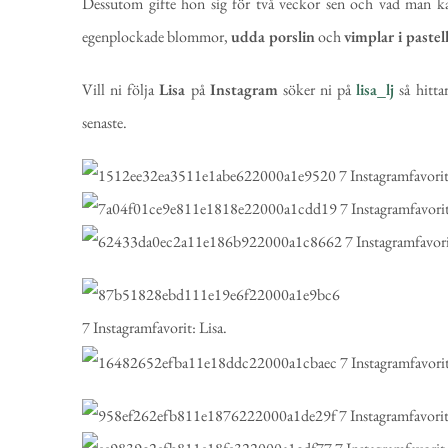
Dessutom gifte hon sig för två veckor sen och vad man kan
egenplockade blommor,
udda porslin
och
vimplar i pastel
Vill ni följa
Lisa
på
Instagram
söker ni på
lisa_lj
så hitta
senaste.