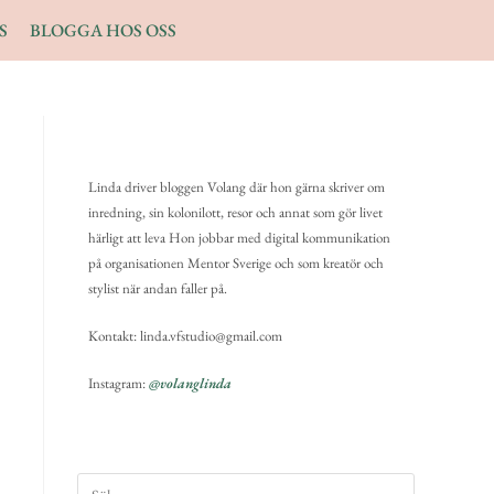
S
BLOGGA HOS OSS
Linda driver bloggen Volang där hon gärna skriver om
inredning, sin kolonilott, resor och annat som gör livet
härligt att leva Hon jobbar med digital kommunikation
på organisationen Mentor Sverige och som kreatör och
stylist när andan faller på.
Kontakt: linda.vfstudio@gmail.com
Instagram:
@volanglinda