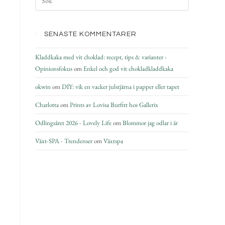
SENASTE KOMMENTARER
Kladdkaka med vit choklad: recept, tips & varianter -
Opinionsfokus
om
Enkel och god vit chokladkladdkaka
okwin
om
DIY: vik en vacker julstjärna i papper eller tapet
Charlotta
om
Prints av Lovisa Burfitt hos Gallerix
Odlingsåret 2026 - Lovely Life
om
Blommor jag odlar i år
Växt-SPA - Trendenser
om
Växtspa