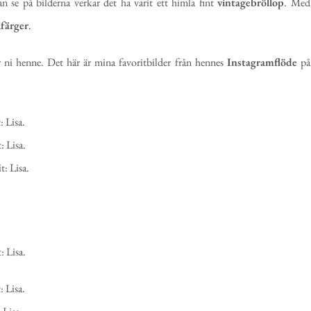
 se på bilderna verkar det ha varit ett himla fint
vintagebröllop
. Med
lfärger
.
r ni henne. Det här är mina favoritbilder från hennes
Instagramflöde
på