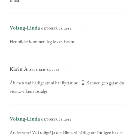
Elina
Volang-Linda
OKTOBER 25, 2012
SVARA
Fler bilder kommer! Jag lovar. Kram
Karin A
OKTOBER 23, 2012
SVARA
Åh men vad härligt att ni har flyttat nu! 🙂 Känner igen gatan du
visar…vilken nostalgi.
Volang-Linda
OKTOBER 25, 2012
SVARA
Är det sant? Vad roligt! Ja det känns så härligt att äntligen ha det