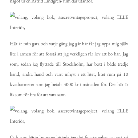
något ur en Astrid Lindgren- film där utanför.
Här är min gata och varje gång jag går här får jag nypa mig själv
lite i armen för att förstå att jag verkligen får lov att bo här. Jag
som, sedan jag flyttade till Stockholm, har bott i både tredje
hand, andra hand och varit inhyst i ett litet, litet rum på 10
kvadratmeter som jag betalt 3000 kr i månaden för. Det här är
liksom för bra för att vara sant.
Och som bästa bonusen hittade jag det finaste paket jag sett på