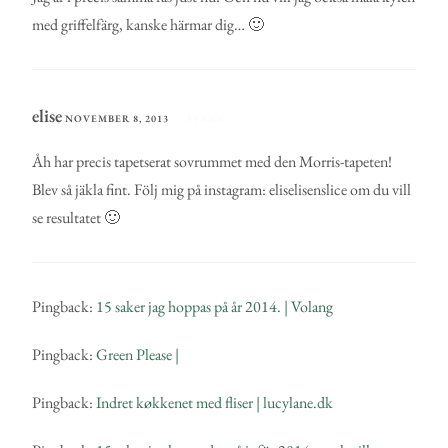
med griffelfärg, kanske härmar dig… 🙂
elise
NOVEMBER 8, 2013
SVARA
Åh har precis tapetserat sovrummet med den Morris-tapeten!
Blev så jäkla fint. Följ mig på instagram: eliselisenslice om du vill
se resultatet 🙂
Pingback:
15 saker jag hoppas på år 2014. | Volang
Pingback:
Green Please |
Pingback:
Indret køkkenet med fliser | lucylane.dk