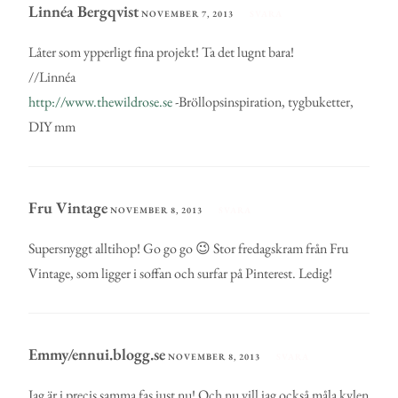
Linnéa Bergqvist
NOVEMBER 7, 2013
SVARA
Låter som ypperligt fina projekt! Ta det lugnt bara!
//Linnéa
http://www.thewildrose.se
-Bröllopsinspiration, tygbuketter,
DIY mm
Fru Vintage
NOVEMBER 8, 2013
SVARA
Supersnyggt alltihop! Go go go 😉 Stor fredagskram från Fru
Vintage, som ligger i soffan och surfar på Pinterest. Ledig!
Emmy/ennui.blogg.se
NOVEMBER 8, 2013
SVARA
Jag är i precis samma fas just nu! Och nu vill jag också måla kylen