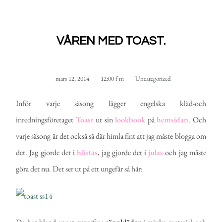
VÅREN MED TOAST.
mars 12, 2014
12:00 f m
Uncategorized
Inför varje säsong lägger engelska kläd-och
inredningsföretaget
Toast
ut sin
lookbook
på
hemsidan
. Och
varje säsong är det också så där himla fint att jag måste blogga om
det. Jag gjorde det i
höstas
, jag gjorde det i
julas
och jag måste
göra det nu. Det ser ut på ett ungefär så här: