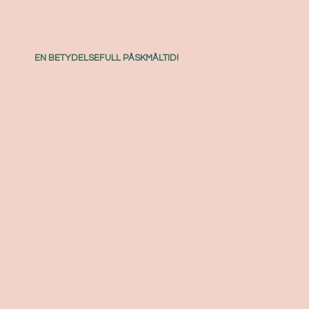
EN BETYDELSEFULL PÅSKMÅLTID!