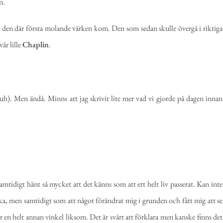
n.
om den där första molande värken kom. Den som sedan skulle övergå i riktiga
vår lille
Chaplin
.
h). Men ändå. Minns att jag skrivit lite mer vad vi gjorde på dagen innan
 samtidigt hänt så mycket att det känns som att ett helt liv passerat. Kan inte
ska, men samtidigt som att något förändrat mig i grunden och fått mig att se
Ur en helt annan vinkel liksom. Det är svårt att förklara men kanske finns det