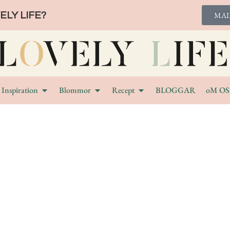
LY LIFE?
MAI
Inspiration
Blommor
Recept
BLOGGAR
oM OS