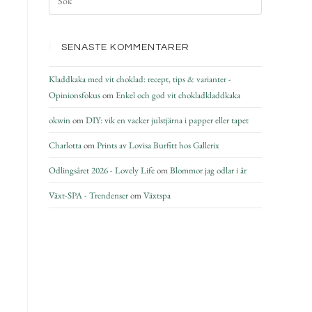
SENASTE KOMMENTARER
Kladdkaka med vit choklad: recept, tips & varianter -
Opinionsfokus
om
Enkel och god vit chokladkladdkaka
okwin
om
DIY: vik en vacker julstjärna i papper eller tapet
Charlotta
om
Prints av Lovisa Burfitt hos Gallerix
Odlingsåret 2026 - Lovely Life
om
Blommor jag odlar i år
Växt-SPA - Trendenser
om
Växtspa