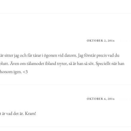
OKTOBER 2, 2014
SVARA
 sitter jag och får tårar i ögonen vid datorn. Jag förstår precis vad du
 plutt. Även om tålamodet ibland tryter, så är han så söt. Speciellt när han
ka honom igen. <3
OKTOBER 6, 2014
SVARA
t är vad det är. Kram!