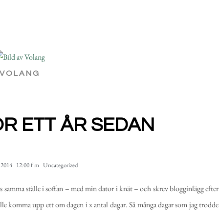
VOLANG
ÖR ETT ÅR SEDAN
 2014
12:00 f m
Uncategorized
ecis samma ställe i soffan – med min dator i knät – och skrev blogginlägg efter
ulle komma upp ett om dagen i x antal dagar. Så många dagar som jag trodde