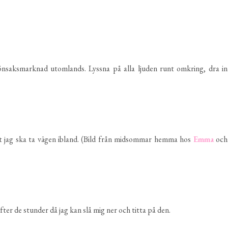
rönsaksmarknad utomlands. Lyssna på alla ljuden runt omkring, dra in
 vart jag ska ta vägen ibland. (Bild från midsommar hemma hos
Emma
och
fter de stunder då jag kan slå mig ner och titta på den.