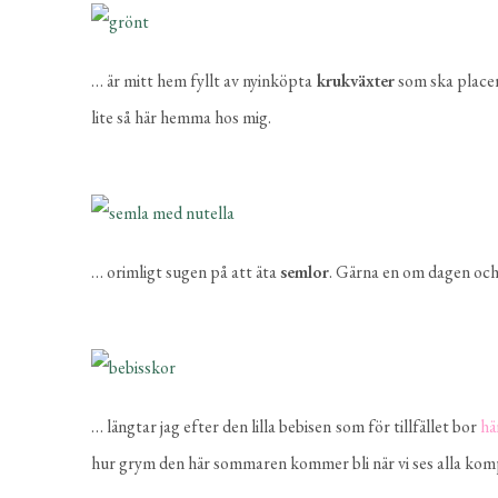
… är mitt hem fyllt av nyinköpta
krukväxter
som ska placera
lite så här hemma hos mig.
… orimligt sugen på att äta
semlor
. Gärna en om dagen och
… längtar jag efter den lilla bebisen som för tillfället bor
hä
hur grym den här sommaren kommer bli när vi ses alla kompi