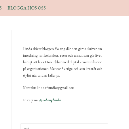
S
BLOGGA HOS OSS
Linda driver bloggen Volang där hon gärna skriver om
inredning, sin kolonilott, resor och annat som gör livet
härligt att leva Hon jobbar med digital kommunikation
på organisationen Mentor Sverige och som kreatör och
stylist när andan faller på.
Kontakt: linda.vfstudio@gmail.com
Instagram:
@volanglinda