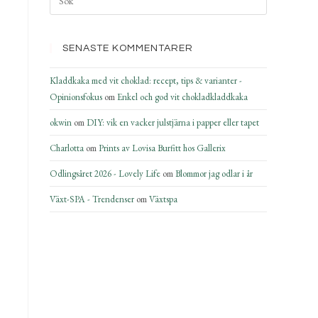
SENASTE KOMMENTARER
Kladdkaka med vit choklad: recept, tips & varianter -
Opinionsfokus
om
Enkel och god vit chokladkladdkaka
okwin
om
DIY: vik en vacker julstjärna i papper eller tapet
Charlotta
om
Prints av Lovisa Burfitt hos Gallerix
Odlingsåret 2026 - Lovely Life
om
Blommor jag odlar i år
Växt-SPA - Trendenser
om
Växtspa