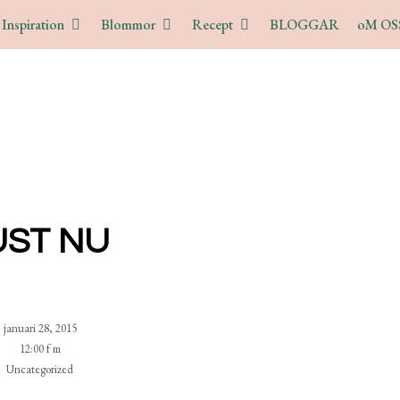
Inspiration
Blommor
Recept
BLOGGAR
oM OS
UST NU
januari 28, 2015
12:00 f m
Uncategorized