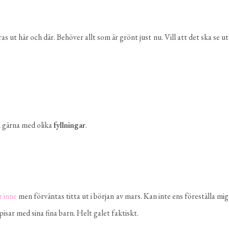
s ut här och där. Behöver allt som är grönt just nu. Vill att det ska se ut
 gärna med olika
fyllningar
.
r inne
men förväntas titta ut i början av mars. Kan inte ens föreställa mig
sar med sina fina barn. Helt galet faktiskt.