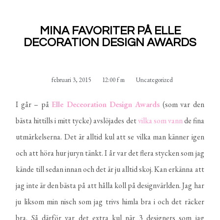
MINA FAVORITER PÅ ELLE
DECORATION DESIGN AWARDS
februari 3, 2015
12:00 f m
Uncategorized
I går – på
Elle Deceoration Design Award
s
(som var den
bästa hittills i mitt tycke) avslöjades det
vilka som vann
de fina
utmärkelserna. Det är alltid kul att se vilka man känner igen
och att höra hur juryn tänkt. I år var det flera stycken som jag
kände till sedan innan och det är ju alltid skoj. Kan erkänna att
jag inte är den bästa på att hålla koll på designvärlden. Jag har
ju liksom min nisch som jag trivs himla bra i och det räcker
bra. Så därför var det extra kul när 3 designers som jag