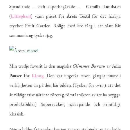
Sprudlande – och superbegåvade –
Camilla
Lundsten
(
Littlephant
) vann priset för
Årets
Textil
för det härliga
trycket
Fruit
Garden
. Roligt med lite färg i ett sånt här
sammanhang tycker jag.
Min tredje favorit är den magiska
Glimmer
Bureau
av
Ania
Pauser
för
Klong
. Den var ungefär tusen gånger finare i
verkligheten än på den här bilden. (Tycker för övrigt att det
är väldigt trist när inte företag förstår vikten av att ha snygga
produktbilder). Supervacker, nyskapande och samtidigt
klassisk.
Några bilder från galan kan jag tyvärr inte bjuda på. Jag hade