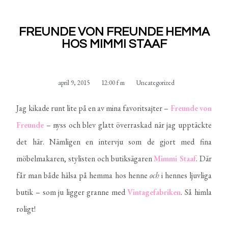
FREUNDE VON FREUNDE HEMMA
HOS MIMMI STAAF
april 9, 2015
12:00 f m
Uncategorized
Jag kikade runt lite på en av mina favoritsajter –
Freunde
von
Freunde
– nyss och blev glatt överraskad när jag upptäckte
det här. Nämligen en intervju som de gjort med fina
möbelmakaren, stylisten och butiksägaren
Mimmi Staaf
. Där
får man både hälsa på hemma hos henne
och
i hennes ljuvliga
butik – som ju ligger granne med
Vintagefabriken
. Så himla
roligt!