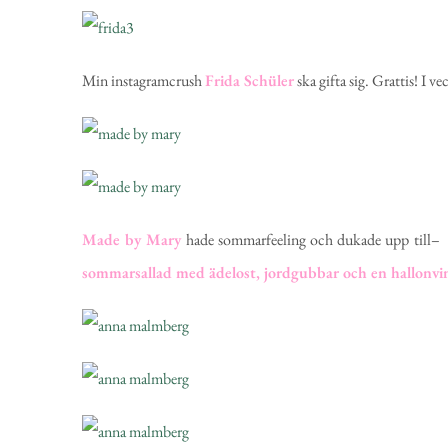
Min instagramcrush
Frida Schüler
ska gifta sig. Grattis! I v
Made by Mary
hade sommarfeeling och dukade upp till– v
sommarsallad med ädelost, jordgubbar och en hallonvi