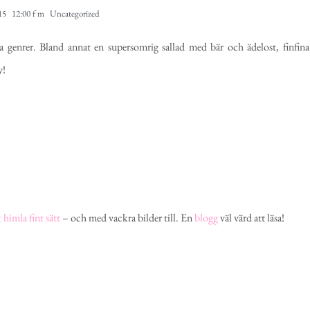
15
12:00 f m
Uncategorized
a genrer. Bland annat en supersomrig sallad med bär och ädelost, finfina
y!
t himla fint sätt
– och med vackra bilder till. En
blogg
väl värd att läsa!