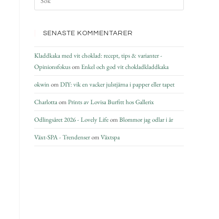
SENASTE KOMMENTARER
Kladdkaka med vit choklad: recept, tips & varianter -
Opinionsfokus
om
Enkel och god vit chokladkladdkaka
okwin
om
DIY: vik en vacker julstjärna i papper eller tapet
Charlotta
om
Prints av Lovisa Burfitt hos Gallerix
Odlingsåret 2026 - Lovely Life
om
Blommor jag odlar i år
Växt-SPA - Trendenser
om
Växtspa