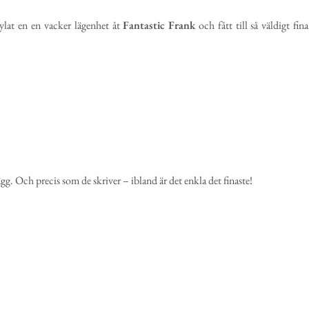
ylat en en vacker lägenhet åt
Fantastic
Frank
och fått till så väldigt fina
gg. Och precis som de skriver – ibland är det enkla det finaste!