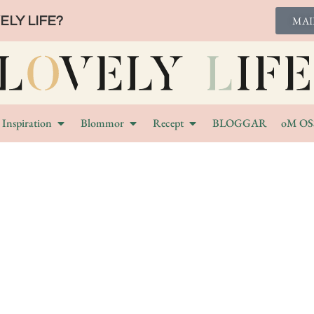
LY LIFE?
MAI
Inspiration
Blommor
Recept
BLOGGAR
oM OS