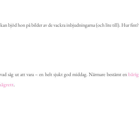
eckan bjöd hon på bilder av de vackra inbjudningarna (och lite till). Hur fint?
ad såg ut att vara – en helt sjukt god middag. Närmare bestämt en
bärig
nägrett
.