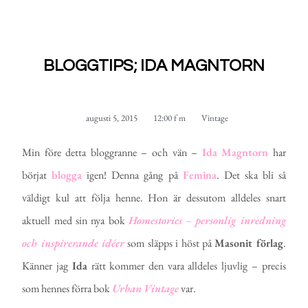
BLOGGTIPS; IDA MAGNTORN
augusti 5, 2015
12:00 f m
Vintage
Min före detta bloggranne – och vän –
Ida
Magntorn
har
börjat
blogga
igen! Denna gång på
Femina
. Det ska bli så
väldigt kul att följa henne. Hon är dessutom alldeles snart
aktuell med sin nya bok
Homestories
–
personlig inredning
och inspirerande idéer
som släpps i höst på
Masonit förlag
.
Känner jag
Ida
rätt kommer den vara alldeles ljuvlig – precis
som hennes förra bok
Urban
Vintage
var.