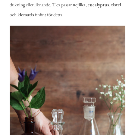
dukning eller liknande. T ex passar
nejlika
,
eucalyptus
,
tistel
och
klematis
finfint för detta.