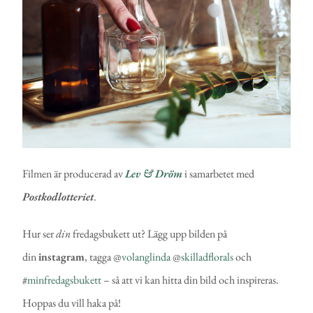
Filmen är producerad av
Lev & Dröm
i samarbetet med
Postkodlotteriet
.
Hur ser
din
fredagsbukett ut? Lägg upp bilden på
din
instagram
, tagga @
volanglinda
@
skilladflorals
och
#
minfredagsbukett
– så att vi kan hitta din bild och inspireras.
Hoppas du vill haka på!