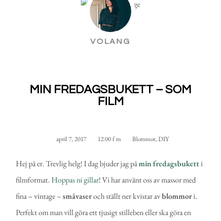
VOLANG
MIN FREDAGSBUKETT – SOM
FILM
april 7, 2017
12:00 f m
Blommor
,
DIY
Hej på er. Trevlig helg! I dag bjuder jag på
min
fredagsbukett
i
filmformat.
Hoppas ni gillar
! Vi har använt oss av massor med
fina – vintage –
småvaser
och ställt ner kvistar av
blommor
i.
Perfekt om man vill göra ett tjusigt stilleben eller ska göra en