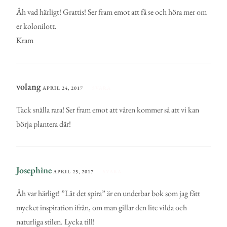
Åh vad härligt! Grattis! Ser fram emot att få se och höra mer om
er kolonilott.
Kram
volang
APRIL 24, 2017
SVARA
Tack snälla rara! Ser fram emot att våren kommer så att vi kan
börja plantera där!
Josephine
APRIL 25, 2017
SVARA
Åh var härligt! ”Låt det spira” är en underbar bok som jag fått
mycket inspiration ifrån, om man gillar den lite vilda och
naturliga stilen. Lycka till!