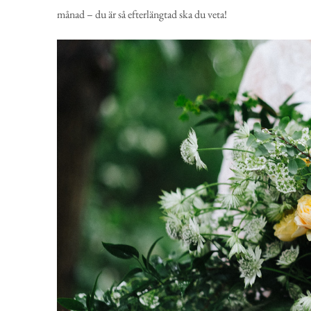
månad – du är så efterlängtad ska du veta!