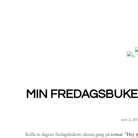
MIN FREDAGSBUKET
juni 2, 20
Kolla in dagens fredagsbukett; denna gång på
temat ”Hej j