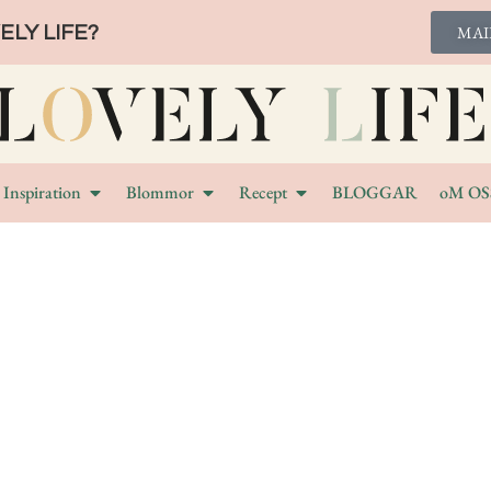
LY LIFE?
MAI
Inspiration
Blommor
Recept
BLOGGAR
oM OS