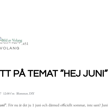
VOLANG
T PÅ TEMAT ”HEJ JUNI”
17
12:00 f m
Blommor
,
DIY
uni”
. För nu är det ju 1 juni och därmed officiellt sommar, inte sant? Juni