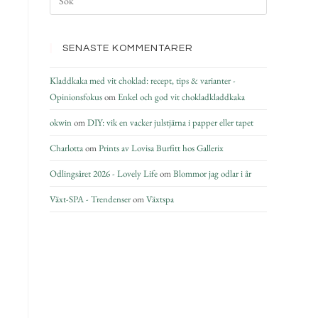
SENASTE KOMMENTARER
Kladdkaka med vit choklad: recept, tips & varianter -
Opinionsfokus
om
Enkel och god vit chokladkladdkaka
okwin
om
DIY: vik en vacker julstjärna i papper eller tapet
Charlotta
om
Prints av Lovisa Burfitt hos Gallerix
Odlingsåret 2026 - Lovely Life
om
Blommor jag odlar i år
Växt-SPA - Trendenser
om
Växtspa