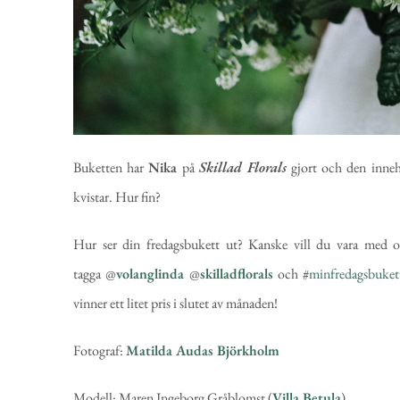
Buketten har
Nika
på
Skillad Florals
gjort och den inneh
kvistar. Hur fin?
Hur ser din fredagsbukett ut? Kanske vill du vara med 
tagga @
volanglinda
@
skilladflorals
och #
minfredagsbuket
vinner ett litet pris i slutet av månaden!
Fotograf:
Matilda Audas Björkholm
Modell: Maren Ingeborg Gråblomst (
Villa Betula
)