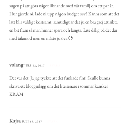
sugen på att göra något liknande med vår familj om ett par år.
Hur gjorde ni, lade ni upp någon budget osv? Känns som att det
lätt blir väldigt kostsamt, samtidigt är det ju en bra grej att sikta
en bit fram så man hinner spara och längta. Lite dålig på det där
med tålamod men en måste ju öva 🙂
volang
JULI 12, 2017
SVARA
Det var det! Ja jag tyckte att det funkade fint! Skulle kunna
skriva ett blogginlägg om det lite senare i sommar kanske?
KRAM
Kajsa
JULI 19, 2017
SVARA