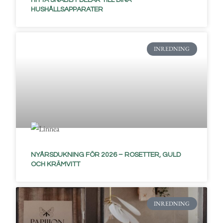
HITTA SNABBT DELAR TILL DINA
HUSHÅLLSAPPARATER
INREDNING
NYÅRSDUKNING FÖR 2026 – ROSETTER, GULD
OCH KRÄMVITT
INREDNING