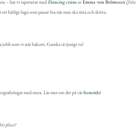
ta – har vi tapetserat med
Dancing crane
av
Emma von Brömssen
(från
 ett härligt lugn som passar bra när man ska sitta och skriva.
a jobb som vi står bakom. Ganska så tjusigt va?
otograferingar med mera. Läs mer om det på vår
hemsida
!
this place!