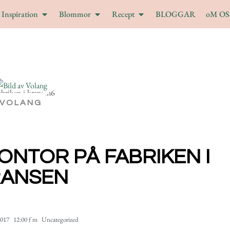
Inspiration
Blommor
Recept
BLOGGAR
oM OS
VOLANG
KONTOR PÅ FABRIKEN I
RANSEN
2017
12:00 f m
Uncategorized