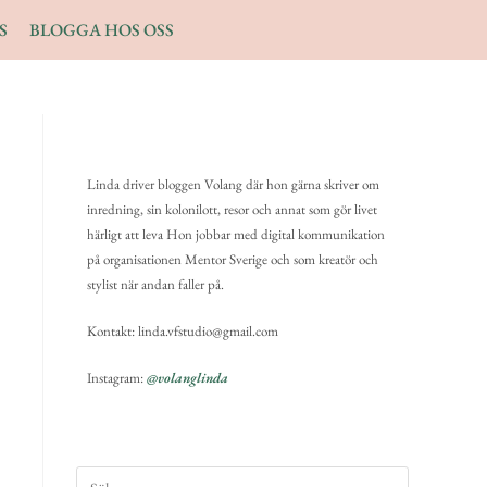
S
BLOGGA HOS OSS
Linda driver bloggen Volang där hon gärna skriver om
inredning, sin kolonilott, resor och annat som gör livet
härligt att leva Hon jobbar med digital kommunikation
på organisationen Mentor Sverige och som kreatör och
stylist när andan faller på.
Kontakt: linda.vfstudio@gmail.com
Instagram:
@volanglinda