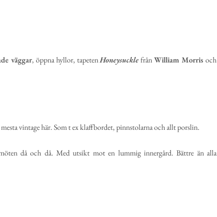
ade väggar
, öppna hyllor, tapeten
Honeysuckle
från
William Morris
och
et mesta vintage här. Som t ex klaffbordet, pinnstolarna och allt porslin.
a möten då och då. Med utsikt mot en lummig innergård. Bättre än alla