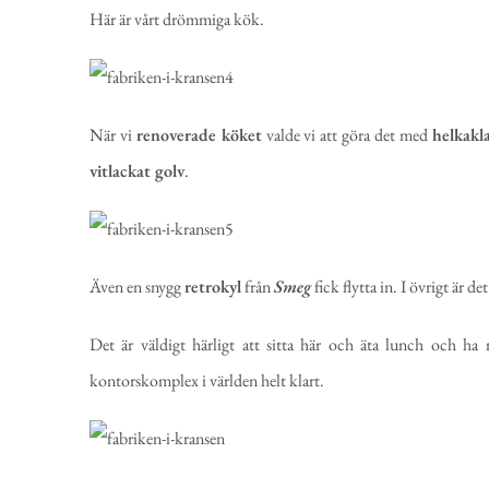
Här är vårt drömmiga kök.
När vi
renoverade köket
valde vi att göra det med
helkakl
vitlackat golv
.
Även en snygg
retrokyl
från
Smeg
fick flytta in. I övrigt är d
Det är väldigt härligt att sitta här och äta lunch och h
kontorskomplex i världen helt klart.