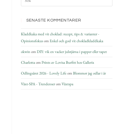
SENASTE KOMMENTARER
Kladdkaka med vit choklad: recept, tips & varianter -
Opinionsfokus
om
Enkel och god vit chokladkladdkaka
okwin
om
DIY: vik en vacker julstjärna i papper eller tapet
Charlotta
om
Prints av Lovisa Burfitt hos Gallerix
Odlingsåret 2026 - Lovely Life
om
Blommor jag odlar i år
Växt-SPA - Trendenser
om
Växtspa