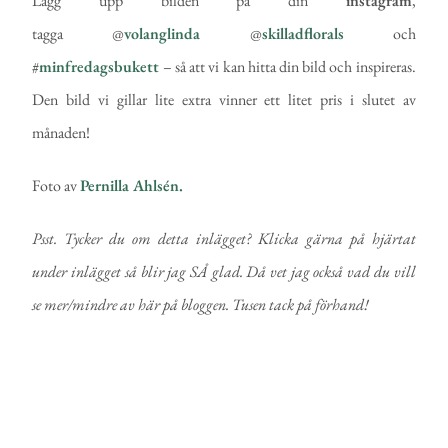
Lägg upp bilden på din
instagram
,
tagga @
volanglinda
@
skilladflorals
och
#
minfredagsbukett
– så att vi kan hitta din bild och inspireras.
Den bild vi gillar lite extra vinner ett litet pris i slutet av
månaden!
Foto av
Pernilla Ahlsén.
Psst. Tycker du om detta inlägget? Klicka gärna på hjärtat
under inlägget så blir jag SÅ glad. Då vet jag också vad du vill
se mer/mindre av här på bloggen. Tusen tack på förhand!