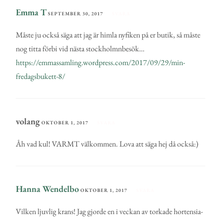
Emma T
SEPTEMBER 30, 2017
SVARA
Måste ju också säga att jag är himla nyfiken på er butik, så måste
nog titta förbi vid nästa stockholmnbesök…
https://emmassamling.wordpress.com/2017/09/29/min-
fredagsbukett-8/
volang
OKTOBER 1, 2017
SVARA
Åh vad kul! VARMT välkommen. Lova att säga hej då också:)
Hanna Wendelbo
OKTOBER 1, 2017
SVARA
Vilken ljuvlig krans! Jag gjorde en i veckan av torkade hortensia-