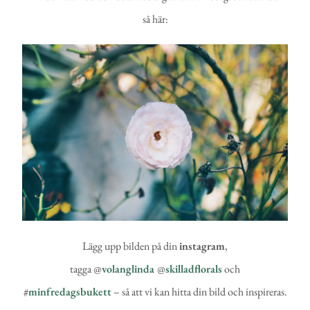
så här:
Lägg upp bilden på din
instagram
,
tagga @
volanglinda
@
skilladflorals
och
#
minfredagsbukett
– så att vi kan hitta din bild och inspireras.