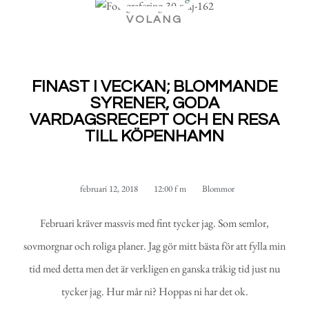
VOLANG
FINAST I VECKAN; BLOMMANDE
SYRENER, GODA
VARDAGSRECEPT OCH EN RESA
TILL KÖPENHAMN
februari 12, 2018
12:00 f m
Blommor
Februari kräver massvis med fint tycker jag. Som semlor,
sovmorgnar och roliga planer. Jag gör mitt bästa för att fylla min
tid med detta men det är verkligen en ganska tråkig tid just nu
tycker jag. Hur mår ni? Hoppas ni har det ok.