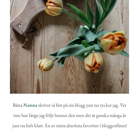
Bästa
Nanna
skriver så fint på sin blogg just nu tycker jag. Vet
inte hur länge jag följt hennes den men det är ganska många år
just nu helt klart. En av mina absoluta favoriter i bloggosfären!