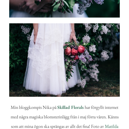
Min bloggkompis Nika på
Skillad Florals
har förgyllt internet
med några magiska blomsterinlägg från i maj förra våren. Känns
som att mina ögon ska sprängas av allt det fina! Foto av
Matilda