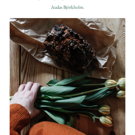
Audas Björkholm
.