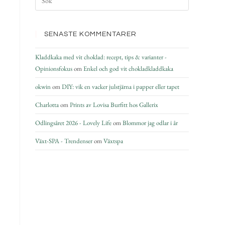
SENASTE KOMMENTARER
Kladdkaka med vit choklad: recept, tips & varianter -
Opinionsfokus
om
Enkel och god vit chokladkladdkaka
okwin
om
DIY: vik en vacker julstjärna i papper eller tapet
Charlotta
om
Prints av Lovisa Burfitt hos Gallerix
Odlingsåret 2026 - Lovely Life
om
Blommor jag odlar i år
Växt-SPA - Trendenser
om
Växtspa