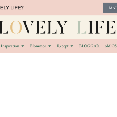
LY LIFE?
MAI
Inspiration
Blommor
Recept
BLOGGAR
oM OS