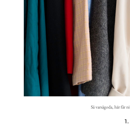
Så varsågoda, här får n
1