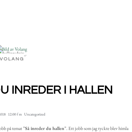
VOLANG
DU INREDER I HALLEN
2018
12:00 f m
Uncategorized
jobb på temat ”
Så inreder du hallen
”. Ett jobb som jag tyckte blev himla