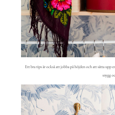
Ett bra tips är också att jobba på höjden och att sätta upp
snygg oc