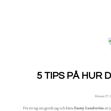
5 TIPS PÅ HUR 
februari 27, 
För ett tag sen gjorde jag och bästa
Emmy Lundström
ett 