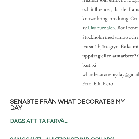
och influencer, där det främ
kretsar kring inredning. Gr
av
Livsjournalen
. Bor i centr
Stockholm med sambo och 
två små hjärtegryn.
Boka mi
uppdrag eller samarbete?
G
bäst på
whatdecoratesmyday@gmail
Foto: Elin Kero
SENASTE FRÅN WHAT DECORATES MY
DAY
DAGS ATT TA FARVÄL