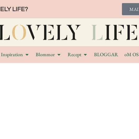
LY LIFE?
MAI
Inspiration
Blommor
Recept
BLOGGAR
oM OS