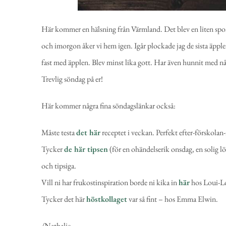
Här kommer en hälsning från Värmland. Det blev en liten spontan
och imorgon åker vi hem igen. Igår plockade jag de sista äpp
fast med äpplen. Blev minst lika gott. Har även hunnit med 
Trevlig söndag på er!
Här kommer några fina söndagslänkar också:
Måste testa
det här
receptet i veckan. Perfekt efter-förskolan-
Tycker
de här tipsen
(för en ohändelserik onsdag, en solig l
och tipsiga.
Vill ni har frukostinspiration borde ni kika in
här
hos Loui-L
Tycker det här
höstkollaget
var så fint – hos Emma Elwin.
/Nathalie