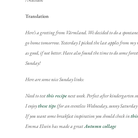
Translation
Here’s a greeting from Värmland. We decided to do a spontaneou
go home tomorrow. Yesterday I picked the last apples from my
as good, if not better. Have also found the time to do some fore
Sunday!
Here are some nice Sunday links:
Need to test
this recipe
next week. Perfect after kindergarten s
I enjoy
these tips
(for an eventless Wednesday, sunny Saturday
If you want some breakfast inspiration you should check in
this
Emma Elwin has made a great
Autumn collage