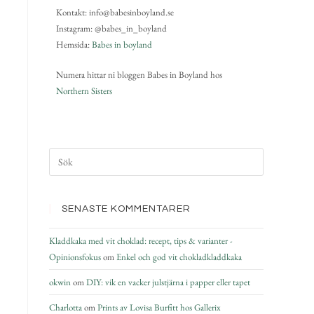
Kontakt: info@babesinboyland.se
Instagram: @babes_in_boyland
Hemsida:
Babes in boyland
Numera hittar ni bloggen Babes in Boyland hos
Northern Sisters
SENASTE KOMMENTARER
Kladdkaka med vit choklad: recept, tips & varianter -
Opinionsfokus
om
Enkel och god vit chokladkladdkaka
okwin
om
DIY: vik en vacker julstjärna i papper eller tapet
Charlotta
om
Prints av Lovisa Burfitt hos Gallerix