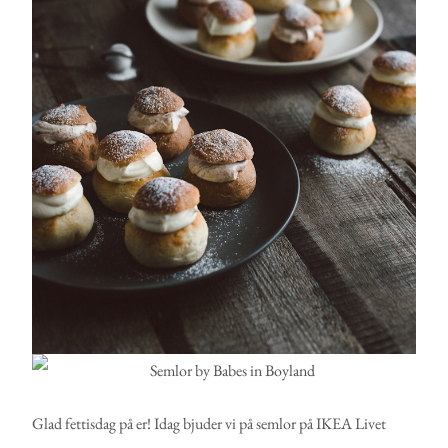
Glad fettisdag på er! Idag bjuder vi på semlor på IKEA Livet