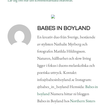
Lär dig om hur din kommentarsdata bearbetas
.
BABES IN BOYLAND
En kreativ duo från Sverige, bestående
av stylisten Nathalie Myrberg och
fotografen Matilda Hildingsson.
Naturen, hållbarhet och slow living
ligger i fokus i duons melankoliska och
poetiska uttryck. Kontakt:
info@babesinboyland.se Instagram:
@babes_in_boyland Hemsida:
Babes in
boyland
Numera hittar ni bloggen
Babes in Boyland hos
Northern Sisters