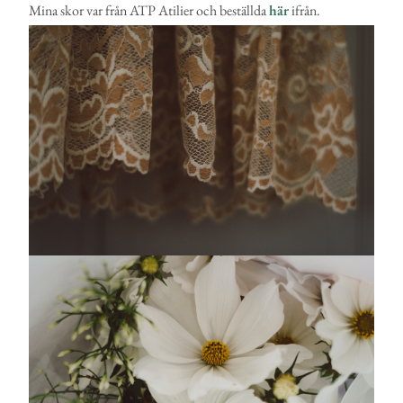
Mina skor var från ATP Atilier och beställda
här
ifrån.