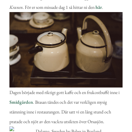
Kranen
. För er som missade dag 1 så hittar ni den
här
.
Dagen började med riktigt gott kaffe och en frukostbuffé inne i
Smidgården
. Brasan tändes och det var verkligen mysig
stämning inne i restaurangen. Där satt vi en lång stund och
pratade och njöt av den vackra utsikten över Orsasjön.