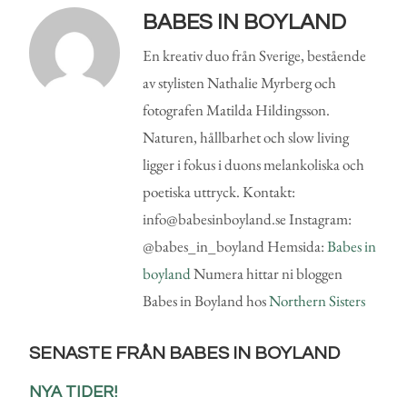
BABES IN BOYLAND
En kreativ duo från Sverige, bestående
av stylisten Nathalie Myrberg och
fotografen Matilda Hildingsson.
Naturen, hållbarhet och slow living
ligger i fokus i duons melankoliska och
poetiska uttryck. Kontakt:
info@babesinboyland.se Instagram:
@babes_in_boyland Hemsida:
Babes in
boyland
Numera hittar ni bloggen
Babes in Boyland hos
Northern Sisters
SENASTE FRÅN BABES IN BOYLAND
NYA TIDER!