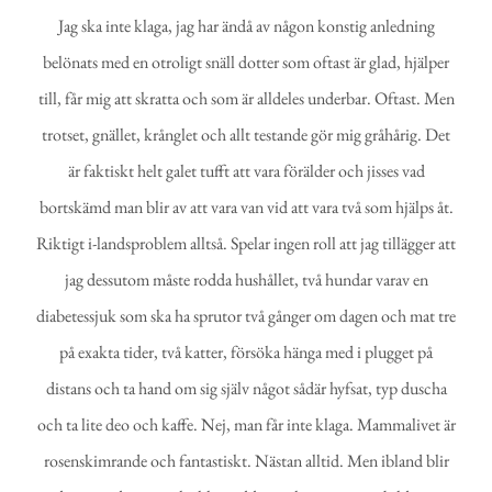
Jag ska inte klaga, jag har ändå av någon konstig anledning
belönats med en otroligt snäll dotter som oftast är glad, hjälper
till, får mig att skratta och som är alldeles underbar. Oftast. Men
trotset, gnället, krånglet och allt testande gör mig gråhårig. Det
är faktiskt helt galet tufft att vara förälder och jisses vad
bortskämd man blir av att vara van vid att vara två som hjälps åt.
Riktigt i-landsproblem alltså. Spelar ingen roll att jag tillägger att
jag dessutom måste rodda hushållet, två hundar varav en
diabetessjuk som ska ha sprutor två gånger om dagen och mat tre
på exakta tider, två katter, försöka hänga med i plugget på
distans och ta hand om sig själv något sådär hyfsat, typ duscha
och ta lite deo och kaffe. Nej, man får inte klaga. Mammalivet är
rosenskimrande och fantastiskt. Nästan alltid. Men ibland blir