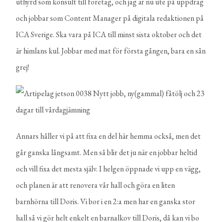
uthyrd som konsult till företag, och jag är nu ute på uppdrag
och jobbar som Content Manager på digitala redaktionen på
ICA Sverige. Ska vara på ICA till minst sista oktober och det
är himlans kul. Jobbar med mat för första gången, bara en sån
grej!
Annars håller vi på att fixa en del här hemma också, men det
går ganska långsamt. Men så blir det ju när en jobbar heltid
och vill fixa det mesta själv. I helgen öppnade vi upp en vägg,
och planen är att renovera vår hall och göra en liten
barnhörna till Doris. Vi bor i en 2:a men har en ganska stor
hall så vi gör helt enkelt en barnalkov till Doris, då kan vi bo