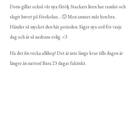
Doris gillar också vår nya fåtölj. Stackars liten har ramlat och
slagit huvet på förskolan… 🙁 Men annars mår hon bra.
Händer så mycket den här perioden. Säger nya ord för varje
dag och är så nedrans rolig. <3
Ha det fin vecka allihop! Det är inte länge kvar tills dagen är
längre än natten! Bara 23 dagar faktiskt.