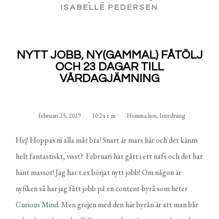
ISABELLE PEDERSEN
NYTT JOBB, NY(GAMMAL) FÅTÖLJ
OCH 23 DAGAR TILL
VÅRDAGJÄMNING
februari 25, 2019
10:24 e m
Hemma hos
,
Inredning
Hej! Hoppas ni alla mår bra! Snart är mars här och det känns
helt fantastiskt, visst? Februari har gått i ett nafs och det har
hänt massor! Jag har t.ex börjat nytt jobb! Om någon är
nyfiken så har jag fått jobb på en content-byrå som heter
Curious Mind
. Men grejen med den här byrån är att man blir