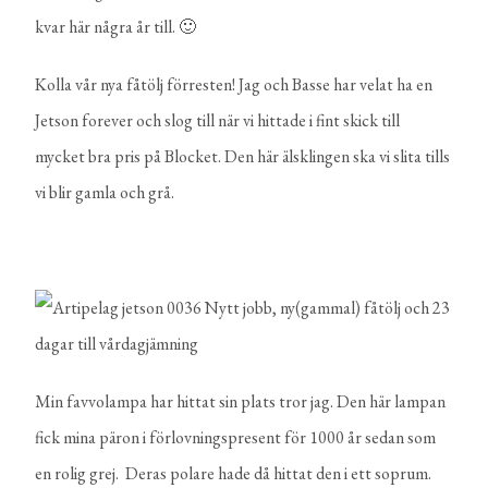
kvar här några år till. 🙂
Kolla vår nya fåtölj förresten! Jag och Basse har velat ha en
Jetson forever och slog till när vi hittade i fint skick till
mycket bra pris på Blocket. Den här älsklingen ska vi slita tills
vi blir gamla och grå.
Min favvolampa har hittat sin plats tror jag. Den här lampan
fick mina päron i förlovningspresent för 1000 år sedan som
en rolig grej. Deras polare hade då hittat den i ett soprum.