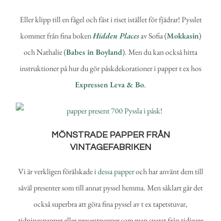
Eller klipp till en fågel och fäst i riset istället för fjädrar! Pysslet
kommer från fina boken
Hidden Places
av Sofia (
Mokkasin
)
och Nathalie (
Babes in Boyland
). Men du kan också hitta
instruktioner på hur du gör påskdekorationer i papper t ex hos
Expressen Leva & Bo
.
MÖNSTRADE PAPPER FRÅN
VINTAGEFABRIKEN
Vi är verkligen förälskade i
dessa papper
och har använt dem till
såväl presenter som till annat pyssel hemma. Men såklart går det
också superbra att göra fina pyssel av t ex tapetstuvar,
tidningspapper eller presentpapper som man sparat från tidigare