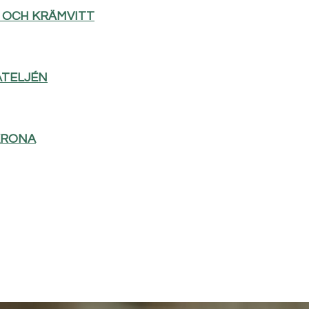
D OCH KRÄMVITT
ATELJÉN
KRONA