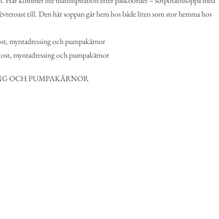
gen. Här kommer lite matinspiration efter påskbordet – sötpotatissoppa med
vretoast till. Den här soppan går hem hos både liten som stor hemma hos
ING OCH PUMPAKÄRNOR