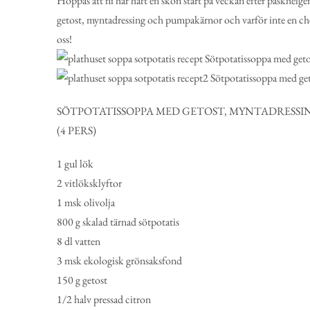
Hoppas att ni har haft en skön start på veckan efter påskhel
getost, myntadressing och pumpakärnor och varför inte en chè
oss!
SÖTPOTATISSOPPA MED GETOST, MYNTADRESS
(4 PERS)
1
gul lök
2
vitlöksklyftor
1 msk
olivolja
800 g
skalad tärnad sötpotatis
8 dl
vatten
3 msk
ekologisk
grönsaksfond
150 g
getost
1/2 halv pressad citron