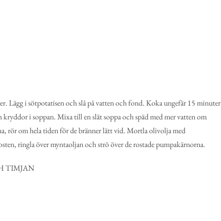
ter. Lägg i sötpotatisen och slå på vatten och fond. Koka ungefär 15 minuter
och kryddor i soppan. Mixa till en slät soppa och späd med mer vatten om
, rör om hela tiden för de bränner lätt vid. Mortla olivolja med
osten, ringla över myntaoljan och strö över de rostade pumpakärnorna.
H TIMJAN