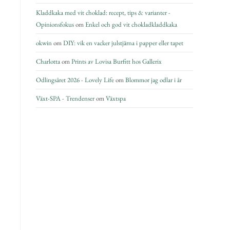
Kladdkaka med vit choklad: recept, tips & varianter -
Opinionsfokus
om
Enkel och god vit chokladkladdkaka
okwin
om
DIY: vik en vacker julstjärna i papper eller tapet
Charlotta
om
Prints av Lovisa Burfitt hos Gallerix
Odlingsåret 2026 - Lovely Life
om
Blommor jag odlar i år
Växt-SPA - Trendenser
om
Växtspa