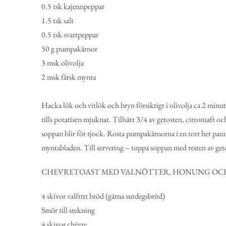
0.5 tsk
kajennpeppar
1.5 tsk
salt
0.5 tsk
svartpeppar
50 g
pumpakärnor
3 msk
olivolja
2 msk
färsk mynta
Hacka lök och vitlök och bryn försiktigt i olivolja ca 2 minu
tills potatisen mjuknat. Tillsätt 3/4 av getosten, citronsaft 
soppan blir för tjock. Rosta pumpakärnorna i en torr het panna
myntabladen. Till servering – toppa soppan med resten av get
CHEVRETOAST MED VALNÖTTER, HONUNG OC
4 skivor valfritt bröd (gärna surdegsbröd)
Smör till stekning
4 skivor chèvre