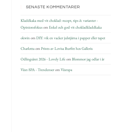
SENASTE KOMMENTARER
Kladdkaka med vit choklad: recept, tips & varianter -
Opinionsfokus
om
Enkel och god vit chokladkladdkaka
okwin
om
DIY: vik en vacker julstjärna i papper eller tapet
Charlotta
om
Prints av Lovisa Burfitt hos Gallerix
Odlingsåret 2026 - Lovely Life
om
Blommor jag odlar i år
Växt-SPA - Trendenser
om
Växtspa