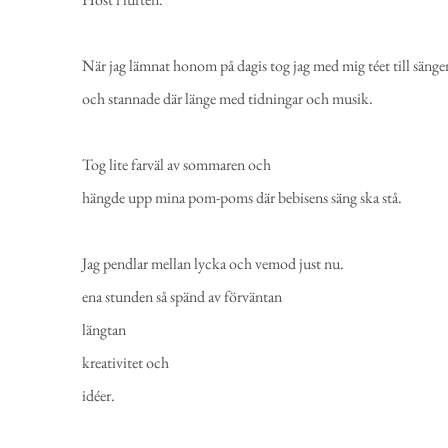
När jag lämnat honom på dagis tog jag med mig téet till sänge
och stannade där länge med tidningar och musik.
Tog lite farväl av sommaren och
hängde upp mina pom-poms där bebisens säng ska stå.
Jag pendlar mellan lycka och vemod just nu.
ena stunden så spänd av förväntan
längtan
kreativitet och
idéer.