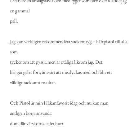
Det blev en anslagstavla och med tyget som blev över klädde jag
en gammal
pall.
Jag kan verkligen rekommendera vackert tyg + häftpistol till alla
som
tycker om att pyssla men är otåliga liksom jag. Det
här går galet fort, är svårt att misslyckas med och blir ett
väldigt tacksamt resultat.
Och Pistol är min Håkanfavorit idag och nu kan man
äntligen börja använda
dom där vårskorna, eller hur?