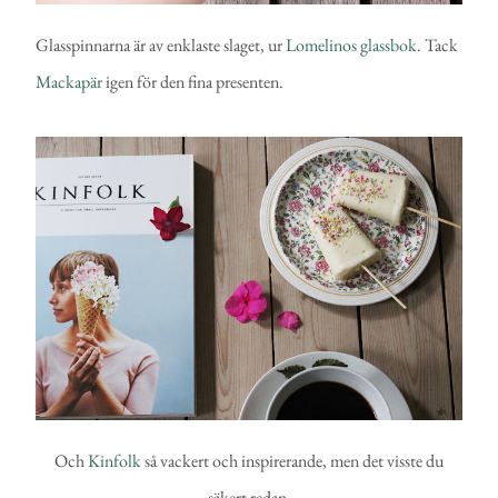
Glasspinnarna är av enklaste slaget, ur
Lomelinos glassbok
. Tack
Mackapär
igen för den fina presenten.
Och
Kinfolk
så vackert och inspirerande, men det visste du
säkert redan.