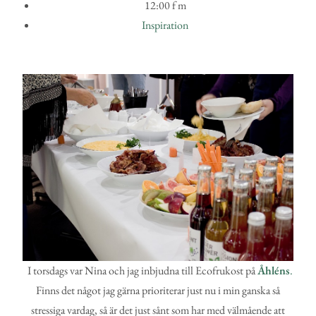
12:00 f m
Inspiration
I torsdags var Nina och jag inbjudna till Ecofrukost på
Åhléns
.
Finns det något jag gärna prioriterar just nu i min ganska så
stressiga vardag, så är det just sånt som har med välmående att