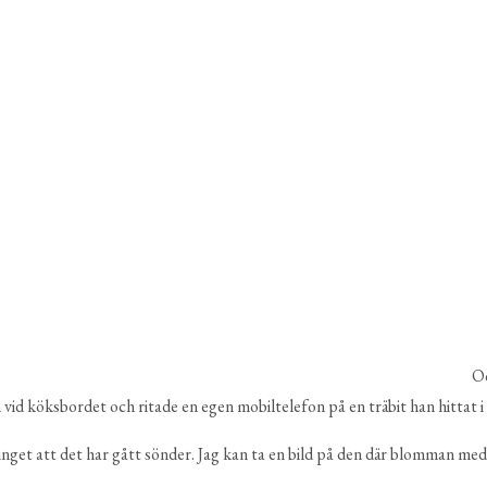
Oc
on vid köksbordet och ritade en egen mobiltelefon på en träbit han hittat i
get att det har gått sönder. Jag kan ta en bild på den där blomman med m