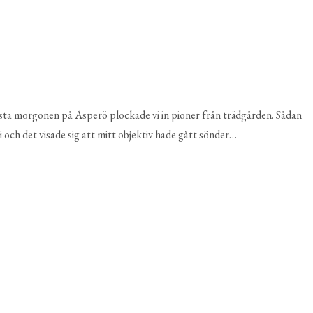
sta morgonen på Asperö plockade vi in pioner från trädgården. Sådan
i och det visade sig att mitt objektiv hade gått sönder…