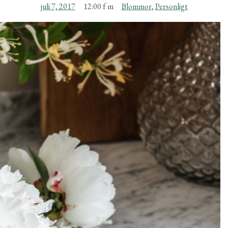
juli 7, 2017
12:00 f m
Blommor
,
Personligt