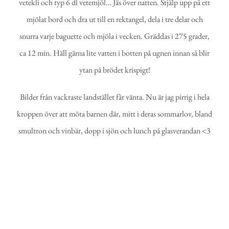
vetekli och typ 6 dl vetemjöl… Jäs över natten. Stjälp upp på ett
mjölat bord och dra ut till en rektangel, dela i tre delar och
snurra varje baguette och mjöla i vecken. Gräddas i 275 grader,
ca 12 min. Häll gärna lite vatten i botten på ugnen innan så blir
ytan på brödet krispigt!
Bilder från vackraste landstället får vänta. Nu är jag pirrig i hela
kroppen över att möta barnen där, mitt i deras sommarlov, bland
smultron och vinbär, dopp i sjön och lunch på glasverandan <3