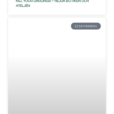
KILL YOUR DARLINGS – HEJDÅ BUTIKEN OCH
ATELJÉN
ÅTERVINNING