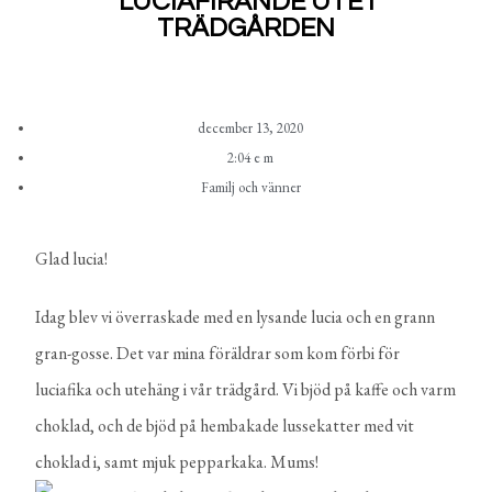
LUCIAFIRANDE UTE I
TRÄDGÅRDEN
december 13, 2020
2:04 e m
Familj och vänner
Glad lucia!
Idag blev vi överraskade med en lysande lucia och en grann
gran-gosse. Det var mina föräldrar som kom förbi för
luciafika och utehäng i vår trädgård. Vi bjöd på kaffe och varm
choklad, och de bjöd på hembakade lussekatter med vit
choklad i, samt mjuk pepparkaka. Mums!