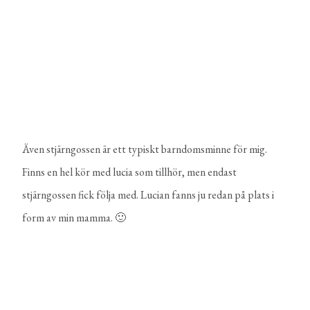
Även stjärngossen är ett typiskt barndomsminne för mig.
Finns en hel kör med lucia som tillhör, men endast
stjärngossen fick följa med. Lucian fanns ju redan på plats i
form av min mamma. 🙂