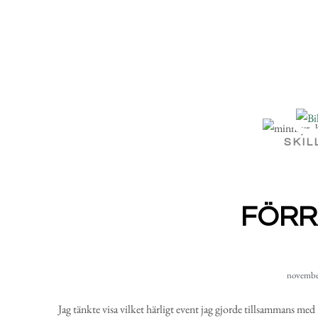
SKIL
FÖRR
novembe
Jag tänkte visa vilket härligt event jag gjorde tillsammans med