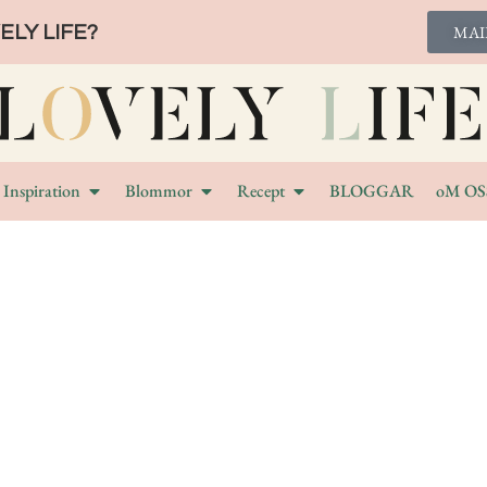
LY LIFE?
MAI
Inspiration
Blommor
Recept
BLOGGAR
oM OS