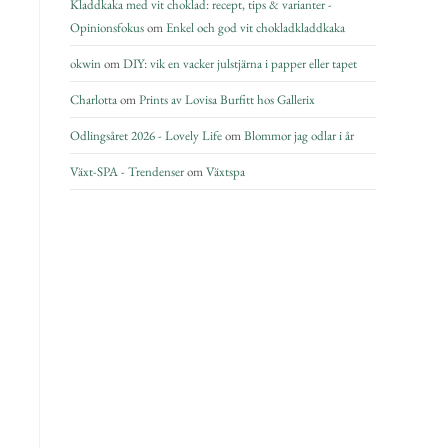
Kladdkaka med vit choklad: recept, tips & varianter -
Opinionsfokus
om
Enkel och god vit chokladkladdkaka
okwin
om
DIY: vik en vacker julstjärna i papper eller tapet
Charlotta
om
Prints av Lovisa Burfitt hos Gallerix
Odlingsåret 2026 - Lovely Life
om
Blommor jag odlar i år
Växt-SPA - Trendenser
om
Växtspa