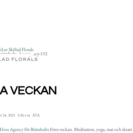
LAD FLORALS
A VECKAN
r 24, 2021
5:26 e m
ÄTA
Hoss Agency
för
Brämhults
förra veckan. Meditation, yoga, mat och skratt