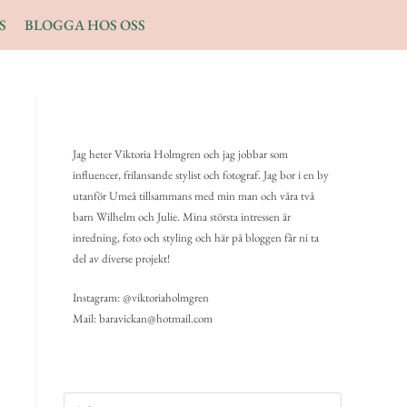
S
BLOGGA HOS OSS
Jag heter Viktoria Holmgren och jag jobbar som
influencer, frilansande stylist och fotograf. Jag bor i en by
utanför Umeå tillsammans med min man och våra två
barn Wilhelm och Julie. Mina största intressen är
inredning, foto och styling och här på bloggen får ni ta
del av diverse projekt!
Instagram: @viktoriaholmgren
Mail: baravickan@hotmail.com