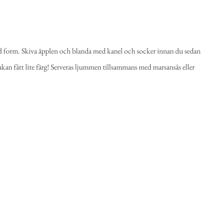
ord form. Skiva äpplen och blanda med kanel och socker innan du sedan
akan fått lite färg! Serveras ljummen tillsammans med marsansås eller