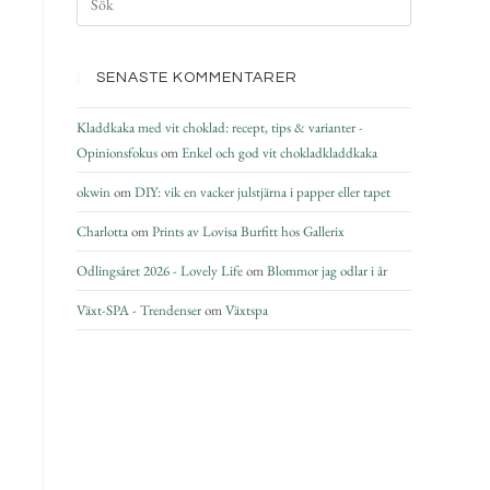
SENASTE KOMMENTARER
Kladdkaka med vit choklad: recept, tips & varianter -
Opinionsfokus
om
Enkel och god vit chokladkladdkaka
okwin
om
DIY: vik en vacker julstjärna i papper eller tapet
Charlotta
om
Prints av Lovisa Burfitt hos Gallerix
Odlingsåret 2026 - Lovely Life
om
Blommor jag odlar i år
Växt-SPA - Trendenser
om
Växtspa