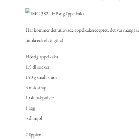
Här kommer det utlovade äppelkaksreceptet, det var många som 
himla enkel att göra!
Höstig äppelkaka
1,5 dl socker
150 g smält smör
3 msk sirap
1 tsk bakpulver
1 ägg
3 dl mjöl
2 äpplen