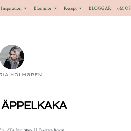
Inspiration
Blommor
Recept
BLOGGAR
oM OS
RIA HOLMGREN
 ÄPPELKAKA
 f m
ÄTA
,
Inspiration
,
LL Favoriter
,
Recept