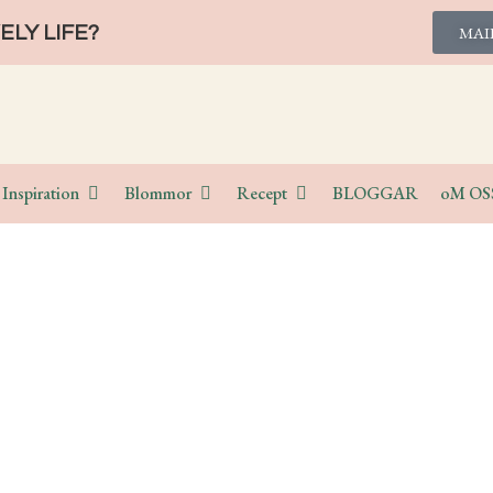
LY LIFE?
MAI
Inspiration
Blommor
Recept
BLOGGAR
oM OS