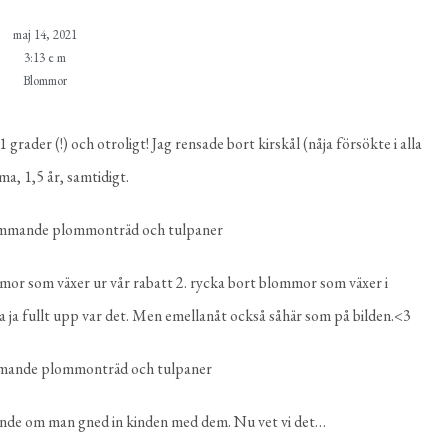
maj 14, 2021
3:13 e m
Blommor
 grader (!) och otroligt! Jag rensade bort kirskål (nåja försökte i alla
ma, 1,5 år, samtidigt.
ommor som växer ur vår rabatt 2. rycka bort blommor som växer i
 ja fullt upp var det. Men emellanåt också såhär som på bilden.<3
nde om man gned in kinden med dem. Nu vet vi det…