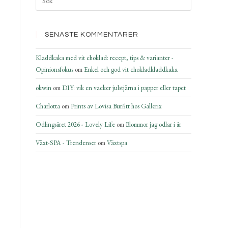
SENASTE KOMMENTARER
Kladdkaka med vit choklad: recept, tips & varianter -
Opinionsfokus
om
Enkel och god vit chokladkladdkaka
okwin
om
DIY: vik en vacker julstjärna i papper eller tapet
Charlotta
om
Prints av Lovisa Burfitt hos Gallerix
Odlingsåret 2026 - Lovely Life
om
Blommor jag odlar i år
Växt-SPA - Trendenser
om
Växtspa