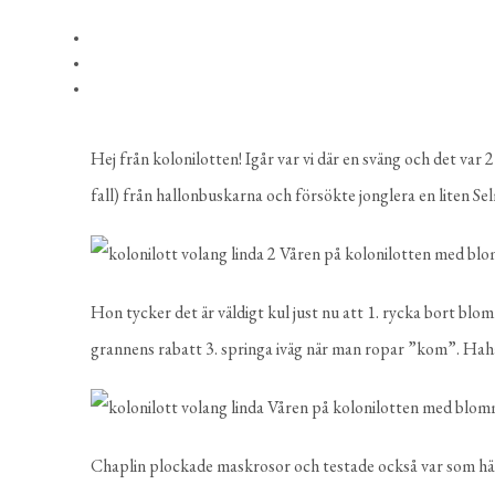
Hej från kolonilotten! Igår var vi där en sväng och det var 21
fall) från hallonbuskarna och försökte jonglera en liten Sel
Hon tycker det är väldigt kul just nu att 1. rycka bort bl
grannens rabatt 3. springa iväg när man ropar ”kom”. Haha
Chaplin plockade maskrosor och testade också var som hä