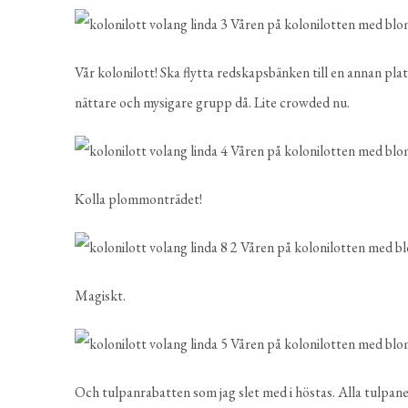
Vår kolonilott! Ska flytta redskapsbänken till en annan plats
nättare och mysigare grupp då. Lite crowded nu.
Kolla plommonträdet!
Magiskt.
Och tulpanrabatten som jag slet med i höstas. Alla tulpa