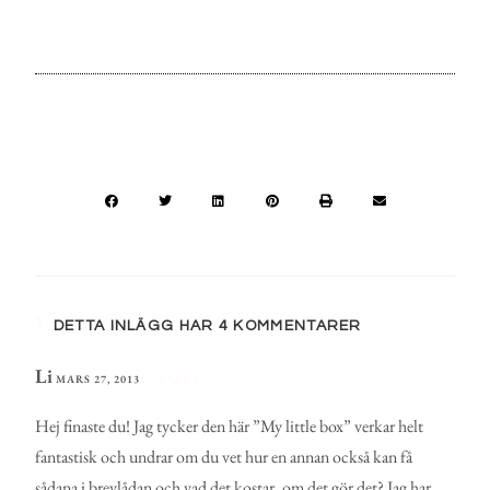
DETTA INLÄGG HAR 4 KOMMENTARER
Li
MARS 27, 2013
SVARA
Hej finaste du! Jag tycker den här ”My little box” verkar helt
fantastisk och undrar om du vet hur en annan också kan få
sådana i brevlådan och vad det kostar, om det gör det? Jag har