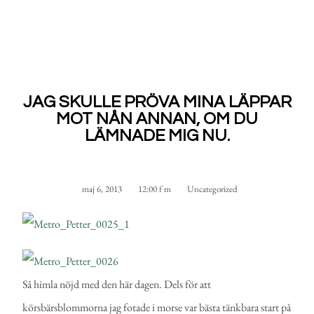
JAG SKULLE PRÖVA MINA LÄPPAR
MOT NÅN ANNAN, OM DU
LÄMNADE MIG NU.
maj 6, 2013
12:00 f m
Uncategorized
Så himla nöjd med den här dagen. Dels för att
körsbärsblommorna jag fotade i morse var bästa tänkbara start på