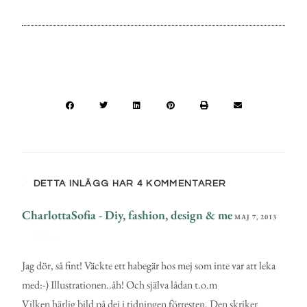
DETTA INLÄGG HAR 4 KOMMENTARER
CharlottaSofia - Diy, fashion, design & me
MAJ 7, 2013
SVARA
Jag dör, så fint! Väckte ett habegär hos mej som inte var att leka
med:-) Illustrationen..åh! Och själva lådan t.o.m
Vilken härlig bild på dej i tidningen förresten. Den skriker