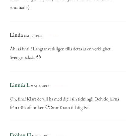
sommar!:-)
Linda
MAJ 7, 2013
SVARA
Åh, så fint!!! Längtar verkligen tills detta är en verklighet i
Sverige också. 🙂
Linnéa L
MAJ 8, 2013
SVARA
Oh, fina! Klart de vill ha med dig i sin tidning!! Och dojjorna
från träskofabriken 🙂 Stor Kram till dig Isa!
Fröken H
MAJ 8, 2013
SVARA