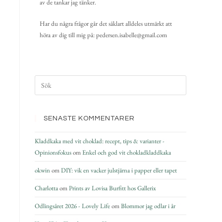
av de tankar jag tänker.
Har du några frågor går det såklart alldeles utmärkt att
höra av dig till mig på: pedersen.isabelle@gmail.com
SENASTE KOMMENTARER
Kladdkaka med vit choklad: recept, tips & varianter -
Opinionsfokus
om
Enkel och god vit chokladkladdkaka
okwin
om
DIY: vik en vacker julstjärna i papper eller tapet
Charlotta
om
Prints av Lovisa Burfitt hos Gallerix
Odlingsåret 2026 - Lovely Life
om
Blommor jag odlar i år