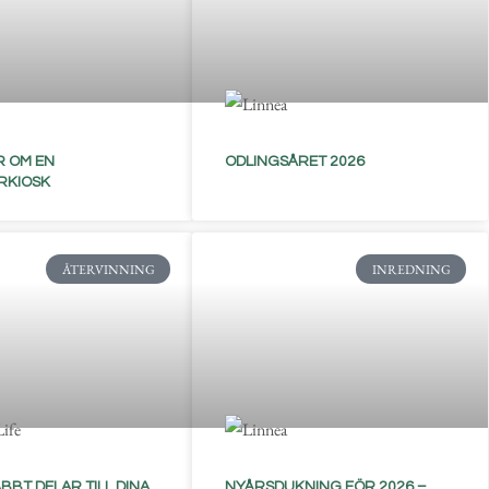
 OM EN
ODLINGSÅRET 2026
RKIOSK
ÅTERVINNING
INREDNING
BBT DELAR TILL DINA
NYÅRSDUKNING FÖR 2026 –