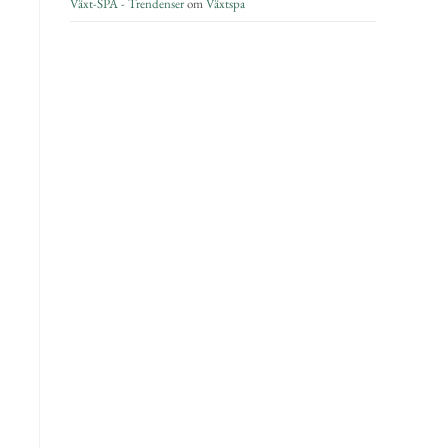
Växt-SPA - Trendenser
om
Växtspa