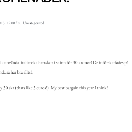
013
12:00 f m
Uncategorized
till oanvända italienska herrskor i skinn för 30 kronor! De införskaffades på
a så här bra alltså!
30 skr (thats like 3 euros!). My best bargain this year I think!