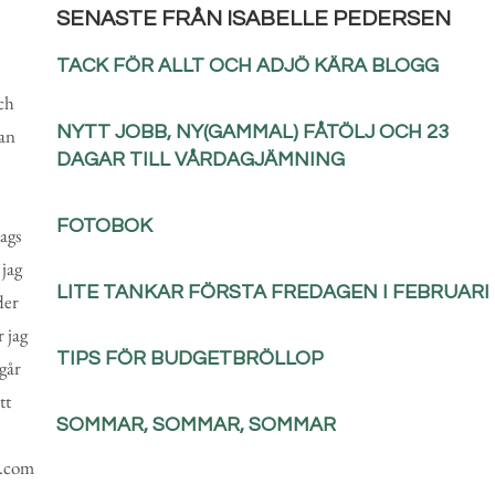
SENASTE FRÅN ISABELLE PEDERSEN
TACK FÖR ALLT OCH ADJÖ KÄRA BLOGG
och
NYTT JOBB, NY(GAMMAL) FÅTÖLJ OCH 23
an
DAGAR TILL VÅRDAGJÄMNING
FOTOBOK
ags
 jag
LITE TANKAR FÖRSTA FREDAGEN I FEBRUARI
der
r jag
TIPS FÖR BUDGETBRÖLLOP
går
tt
SOMMAR, SOMMAR, SOMMAR
l.com