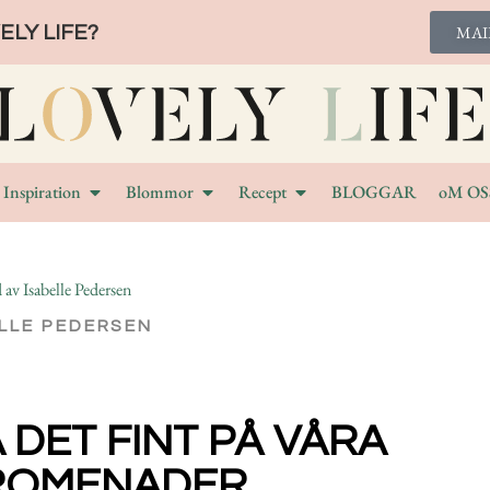
LY LIFE?
MAI
Inspiration
Blommor
Recept
BLOGGAR
oM OS
LLE PEDERSEN
 DET FINT PÅ VÅRA
ROMENADER.