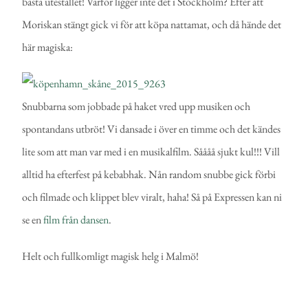
bästa utestället! Varför ligger inte det i Stockholm? Efter att
Moriskan stängt gick vi för att köpa nattamat, och då hände det
här magiska:
Snubbarna som jobbade på haket vred upp musiken och
spontandans utbröt! Vi dansade i över en timme och det kändes
lite som att man var med i en musikalfilm. Såååå sjukt kul!!! Vill
alltid ha efterfest på kebabhak. Nån random snubbe gick förbi
och filmade och klippet blev viralt, haha! Så på Expressen kan ni
se en
film från dansen
.
Helt och fullkomligt magisk helg i Malmö!