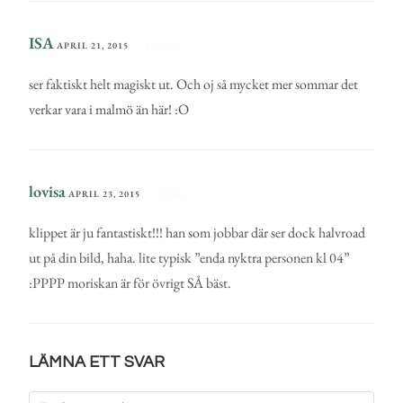
ISA
APRIL 21, 2015
SVARA
ser faktiskt helt magiskt ut. Och oj så mycket mer sommar det
verkar vara i malmö än här! :O
lovisa
APRIL 23, 2015
SVARA
klippet är ju fantastiskt!!! han som jobbar där ser dock halvroad
ut på din bild, haha. lite typisk ”enda nyktra personen kl 04”
:PPPP moriskan är för övrigt SÅ bäst.
LÄMNA ETT SVAR