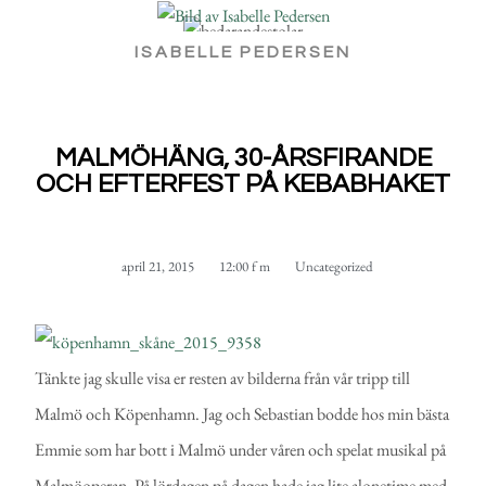
ISABELLE PEDERSEN
MALMÖHÄNG, 30-ÅRSFIRANDE
OCH EFTERFEST PÅ KEBABHAKET
april 21, 2015
12:00 f m
Uncategorized
Tänkte jag skulle visa er resten av bilderna från vår tripp till
Malmö och Köpenhamn. Jag och Sebastian bodde hos min bästa
Emmie som har bott i Malmö under våren och spelat musikal på
Malmöoperan. På lördagen på dagen hade jag lite alonetime med