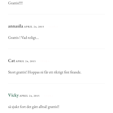
Grattis!!!!
annasila
APRIL 24, 2015
SVARA
Grattis ! Vad roligt…
Cat
APRIL 24, 2015
SVARA
Stort grattis! Hoppas ni får ett riktigt fint firande.
Vicky
APRIL 24, 2015
SVARA
så sjukt fort det gått alltså! grattis!!