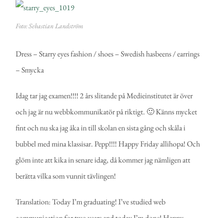
Foto: Sebastian Landström
Dress – Starry eyes fashion / shoes – Swedish hasbeens / earrings
– Smycka
Idag tar jag examen!!!! 2 års slitande på Medieinstitutet är över
och jag är nu webbkommunikatör på riktigt. 🙂 Känns mycket
fint och nu ska jag åka in till skolan en sista gång och skåla i
bubbel med mina klassisar. Pepp!!!! Happy Friday allihopa! Och
glöm inte att kika in senare idag, då kommer jag nämligen att
berätta vilka som vunnit tävlingen!
Translation: Today I’m graduating! I’ve studied web
communication for two years and today I’m done! Happy